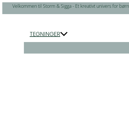
Gå
Velkommen til Storm & Sigga - Et kreativt univers for børn
til
indholdet
TEGNINGER