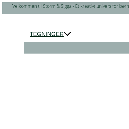
Gå
Velkommen til Storm & Sigga - Et kreativt univers for børn
til
indholdet
TEGNINGER