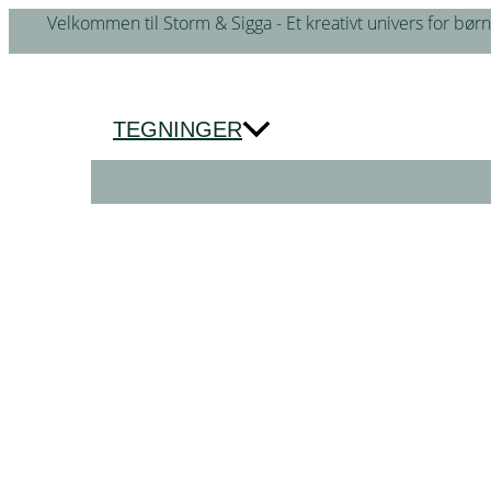
Gå
Velkommen til Storm & Sigga - Et kreativt univers for børn
til
indholdet
TEGNINGER