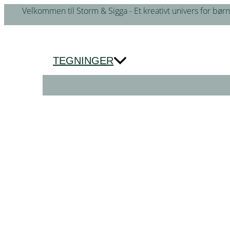
Gå
Velkommen til Storm & Sigga - Et kreativt univers for børn
til
indholdet
TEGNINGER