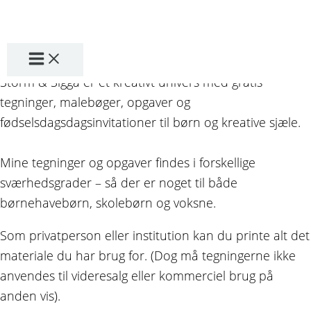
Gå
FORSIDE
OM OS
til
Om Storm & Sigga
indholdet
Storm & Sigga er et kreativt univers med gratis
tegninger, malebøger, opgaver og
fødselsdagsdagsinvitationer til børn og kreative sjæle.
Mine tegninger og opgaver findes i forskellige
sværhedsgrader – så der er noget til både
børnehavebørn, skolebørn og voksne.
Som privatperson eller institution kan du printe alt det
materiale du har brug for. (Dog må tegningerne ikke
anvendes til videresalg eller kommerciel brug på
anden vis).