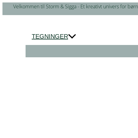
Gå
Velkommen til Storm & Sigga - Et kreativt univers for børn
til
indholdet
TEGNINGER