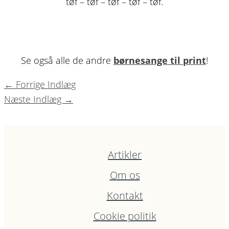
tøf – tøf – tøf – tøf – tøf.
Se også alle de andre
børnesange til print
!
←
Forrige Indlæg
Næste Indlæg
→
Artikler
Om os
Kontakt
Cookie politik