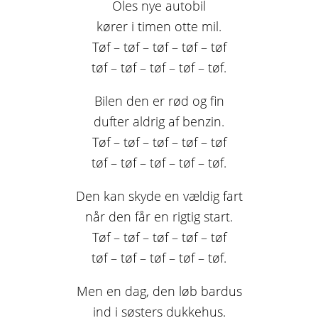
Oles nye autobil
kører i timen otte mil.
Tøf – tøf – tøf – tøf – tøf
tøf – tøf – tøf – tøf – tøf.
Bilen den er rød og fin
dufter aldrig af benzin.
Tøf – tøf – tøf – tøf – tøf
tøf – tøf – tøf – tøf – tøf.
Den kan skyde en vældig fart
når den får en rigtig start.
Tøf – tøf – tøf – tøf – tøf
tøf – tøf – tøf – tøf – tøf.
Men en dag, den løb bardus
ind i søsters dukkehus.